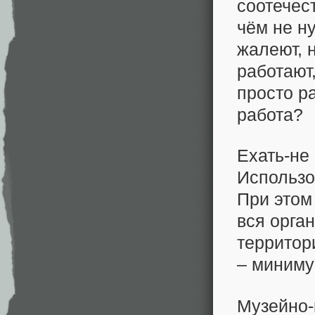
соотечес
чём не н
жалеют, 
работают
просто р
работа?
Ехать-не
Использо
При этом
вся орган
территори
– миниму
Музейно-