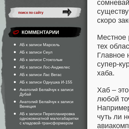
сомневай
существу
скоро за
КОММЕНТАРИИ
Местное 
тех облас
АБ к записи
Марсель
АБ к записи
Сеул
Главное 
АБ к записи
Стокгольм
супер-ку
АБ к записи
Лос-Анджелес
хаба.
АБ к записи
Лас Вегас
АБ к записи
Однушка И-155
Хаб – эт
Анатолий Белайчук к записи
Дубай
любой то
Анатолий Белайчук к записи
Например
Венеция
АБ к записи
Перепланировка
чуть ли 
однокомнатной малогабаритки
с кладовой-трансформером
авиакомп