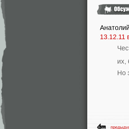
Анатолий
13.12.11 
Чес
их,
Но 
предыду