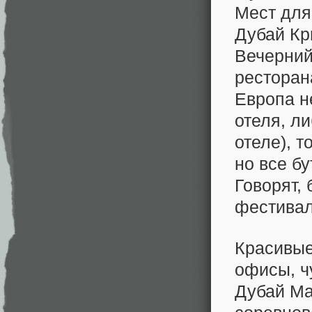
Мест для
Дубай Кри
Вечерний
ресторана
Европа н
отеля, ли
отеле), 
но все бу
Говорят,
фестивал
Красивые
офисы, ч
Дубай Ма