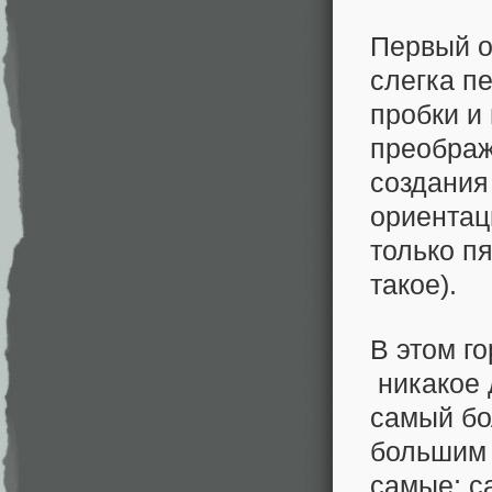
Первый о
слегка пе
пробки и 
преображ
создания
ориентац
только пя
такое).
В этом г
никакое 
самый бо
большим 
самые; с