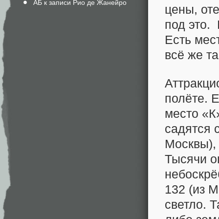
АБ к записи
Рио де Жанейро
цены, оте
под это. 
Есть мес
всё же т
Аттракци
полёте. 
место «К»
садятся 
Москвы),
Тысячи о
небоскрё
132 (из 
светло. 