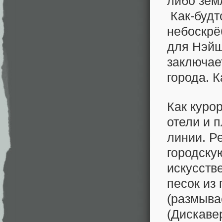
либо зем
Как-будт
небоскрё
для Нэйш
заключае
города. К
Как куро
отели и 
линии. Р
городску
искусств
песок из
(размыва
(Дискаве