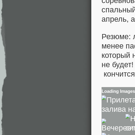
соревнов
спальный
апрель, а
Резюме: 
менее па
который 
не будет!
кончится
Loading Images