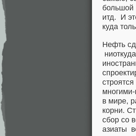
большой 
итд. И э
куда толь
Нефть сд
ниоткуда
иностран
спроекти
строятся
многими-
в мире, 
корни. С
сбор со 
азиаты 